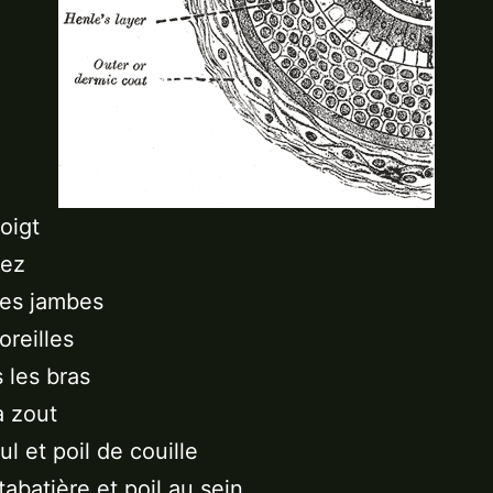
oigt
nez
 les jambes
oreilles
s les bras
a zout
ul et poil de couille
 tabatière et poil au sein