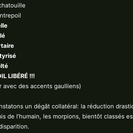
chatouille
ntrepoil
lle
llé
rtaire
tyrisé
lté
L LIBÉRÉ !!!
r avec des accents gaulliens)
statons un dégât collatéral: la réduction drast
is de l’humain, les morpions, bientôt classés e
isparition.