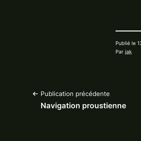
Publié le
1
Par
jak
Navigation
Publication précédente
Navigation proustienne
de
l’article