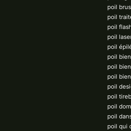
poil bru
poil trai
poil flas
poil lase
poil épil
poil bie
poil bie
poil bien
poil des
poil tir
poil dom
poil dan
poil qui