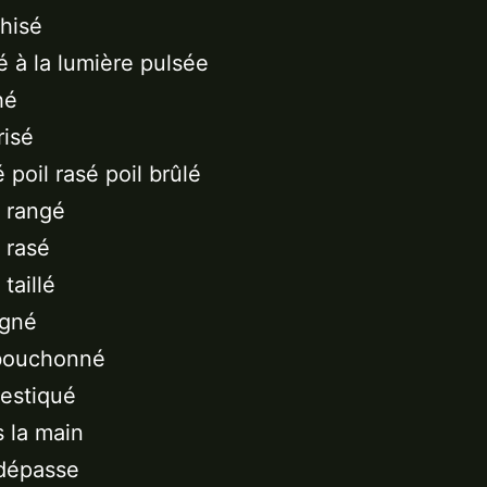
shisé
té à la lumière pulsée
hé
risé
é poil rasé poil brûlé
n rangé
n rasé
 taillé
igné
ebouchonné
estiqué
s la main
 dépasse