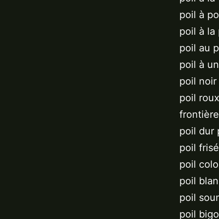
poil à po
poil à la
poil au p
poil à un
poil noir
poil rou
frontière
poil dur
poil fris
poil col
poil bla
poil sou
poil big