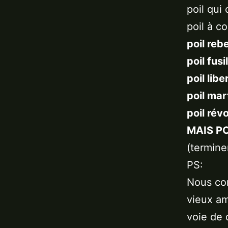
poil qui 
poil à co
poil rebe
poil fusi
poil libe
poil mar
poil révo
MAIS POI
(termine
PS:
Nous con
vieux am
voie de d