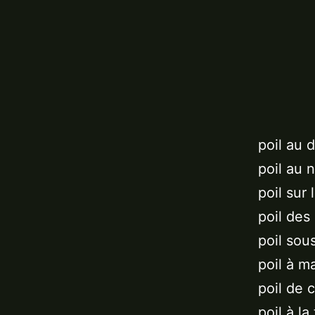
poil au d
poil au 
poil sur
poil des 
poil sou
poil à m
poil de c
poil à la