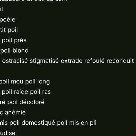
il
 poêle
tit poil
 poil près
 poil blond
x ostracisé stigmatisé extradé refoulé reconduit 
 poil mou poil long
é poil raide poil ras
oré poil décoloré
nc anémié
mis poil domestiqué poil mis en pli
oudisé