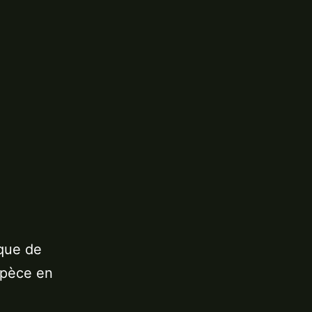
ique de
spèce en